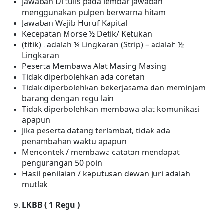
Jawaban Di tulis pada lembar jawaban
menggunakan pulpen berwarna hitam
Jawaban Wajib Huruf Kapital
Kecepatan Morse ½ Detik/
Ketukan
(titik) .
adalah ¼ Lingkaran
(Strip)
– adalah ½
Lingkaran
Peserta Membawa Alat Masing Masing
Tidak diperbolehkan ada coretan
Tidak diperbolehkan bekerjasama dan meminjam
barang dengan regu lain
Tidak diperbolehkan membawa alat komunikasi
apapun
Jika peserta datang terlambat, tidak ada
penambahan waktu apapun
Mencontek / membawa catatan mendapat
pengurangan 50 poin
Hasil penilaian / keputusan dewan juri adalah
mutlak
LKBB ( 1 Regu )