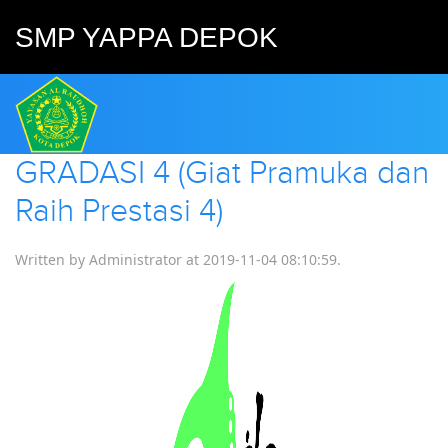
SMP YAPPA DEPOK
GRADASI 4 (Giat Pramuka dan
Raih Prestasi 4)
Written by Administrator at
2019-11-04 08:10:59
.