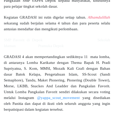
Pangkalan SMP YAPPA Depok kepada masyarakat, khususnya
para pelajar tingkat sekolah dasar.
Kegiatan GRADASI ini rutin digelar setiap tahun.
Alhamdulillah
sekarang sudah berjalan selama 4 tahun dan para peserta selalu
antusias mendaftar dan mengikuti perlombaan.
SMP Favorit di Depok Sekolah
Idaman Pramuka Depok
GRADASI 4 akan mempertandingkan sedikitnya 11 mata lomba,
di antaranya Lomba Karikatur dengan Thema Bapak H. Pradi
Supriyatna, S. Kom, MMSI, Mozaik Kali Grafi dengan Bahan
dasar Batok Kelapa, Pengetahuan Islam, SS-Scout (Sandi
Semaphore), Tandu, Maket Pionering, Pionering (Double Tower),
Morse, LKBB, Snackes And Leadder dan Pangkalan Favorit.
Untuk Lomba Pangkalan Favorit sendiri dilakukan secara voting
melalui Instagram
@yappa_scout_movement
yang disediakan
oleh Panitia dan dapat di ikuti oleh seluruh anggota yang ingin
berpatisipasi dalam kegiatan tersebut.